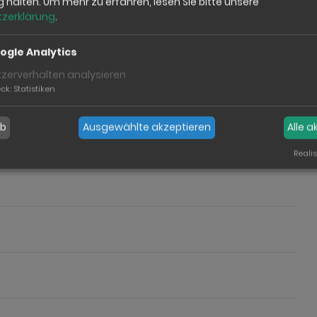
ig halten.
Um mehr zu erfahren, lesen Sie bitte unsere
 *
zerklärung
.
r.
ogle Analytics
tzerverhalten analysieren
ck
:
Statistiken
hl
Ort
ab
Ausgewählte akzeptieren
Alle 
Realis