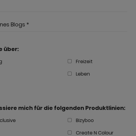
es Blogs *
e über:
g
Freizeit
Leben
essiere mich für die folgenden Produktlinien:
clusive
Bizyboo
Create N Colour