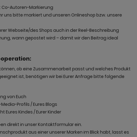
 mit Co-Autoren-Markierung
 Ihr uns bitte markiert und unseren Onlineshop bzw. unsere
serer Webseite/des Shops auch in der Reel-Beschreibung
ung, wann gepostet wird – damit wir den Beitrag ideal
ooperation:
n können, ob eine Zusammenarbeit passt und welches Produkt
eignet ist, benötigen wir bei Eurer Anfrage bitte folgende
lung von Euch
Media-Profils / Eures Blogs
t Eures Kindes / Eurer Kinder
ben direkt in unser Kontaktformular ein.
unschprodukt aus einer unserer Marken im Blick habt, lasst es