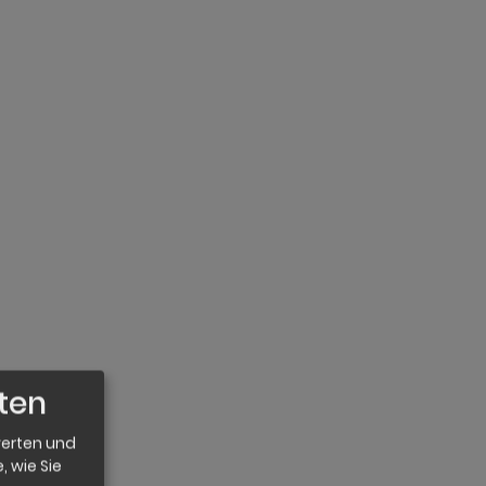
hten
werten und
, wie Sie