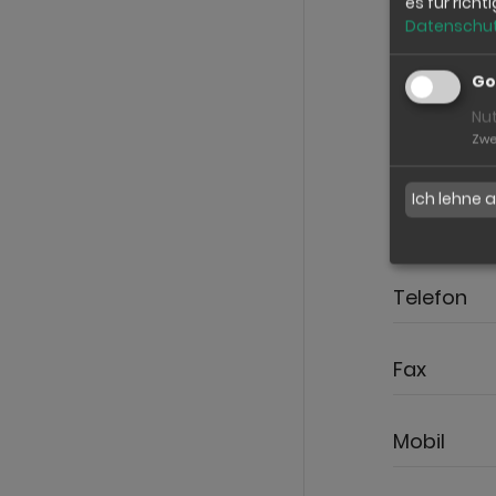
es für richt
Nachname
Datenschut
Strasse /N
Go
Nu
Zwe
Postleitza
Ich lehne 
Land
Telefon
Fax
Mobil