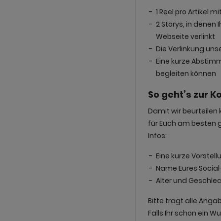
1 Reel pro Artikel
2 Storys, in denen
Webseite verlinkt
Die Verlinkung un
Eine kurze Abstimm
begleiten können
So geht’s zur K
Damit wir beurteile
für Euch am besten ge
Infos:
Eine kurze Vorstel
Name Eures Social-
Alter und Geschlech
Bitte tragt alle Anga
Falls Ihr schon ein W